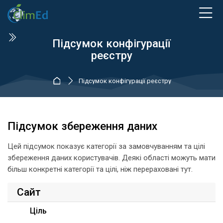
Skip to navigation
Skip to login form
Перейти до головного вмісту
Skip to accessibility options
Skip to footer
Skip accessibility options
Підсумок конфігурації
реєстру
На головну
Підсумок конфігурації реєстру
Підсумок збереження даних
Цей підсумок показує категорії за замовчуванням та цілі
збереження даних користувачів. Деякі області можуть мати
більш конкретні категорії та цілі, ніж перераховані тут.
Сайт
Ціль